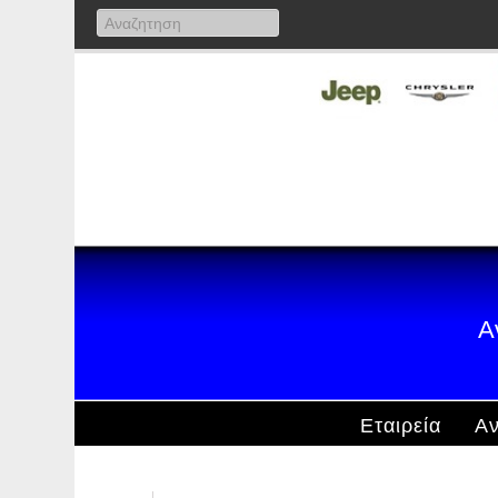
Α
Εταιρεία
Αν