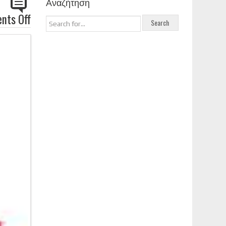
Αναζήτηση
nts Off
on