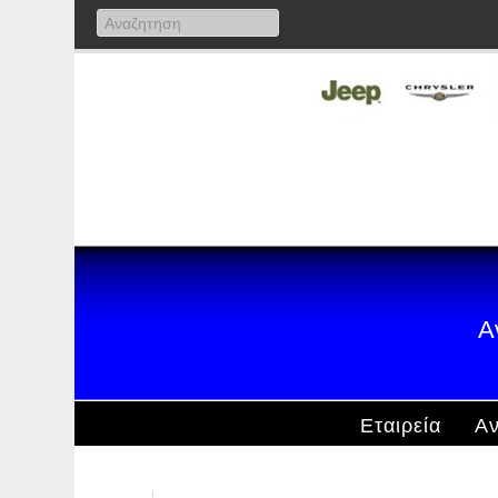
Α
Εταιρεία
Αν