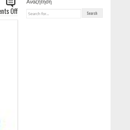
Αναζήτηση
nts Off
on