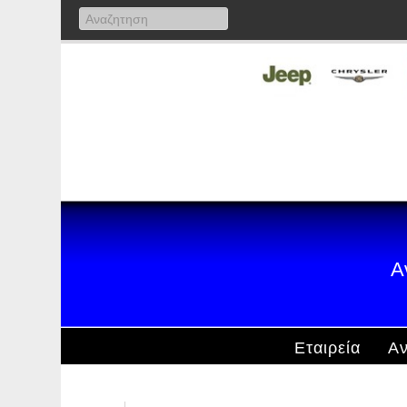
Α
Εταιρεία
Αν