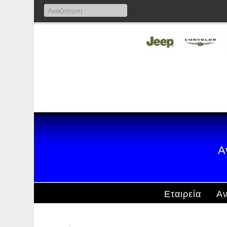
Α
Εταιρεία
Αν