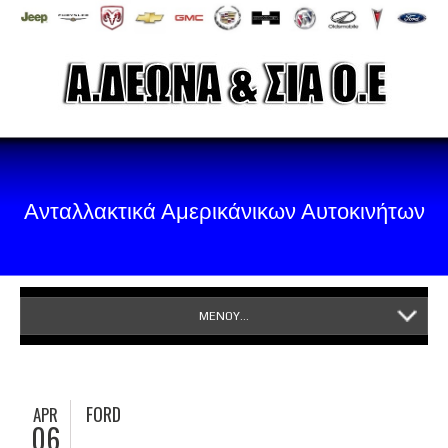
Ανταλλακτικά Αμερικάνικων Αυτοκινήτων
ΜΕΝΟΥ...
FORD
APR
06