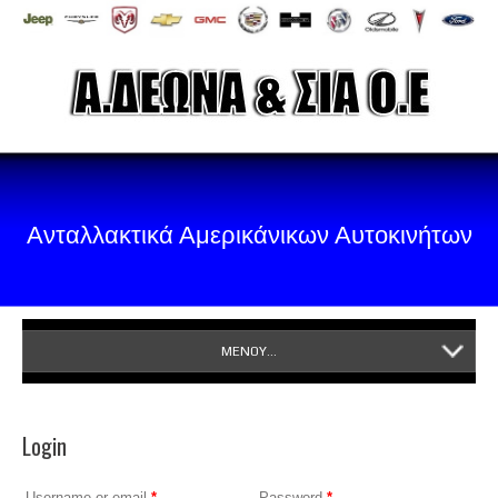
Ανταλλακτικά Αμερικάνικων Αυτοκινήτων
ΜΕΝΟΥ...
Login
Username or email
*
Password
*