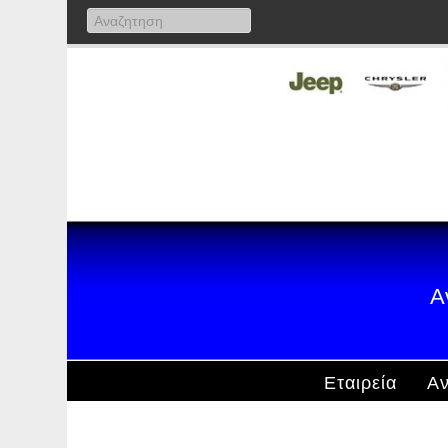
Α
Εταιρεία
Αν